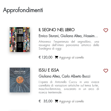
Approfondimenti
IL SEGNO NEL LIBRO
Enrico Sturani, Giuliana Altea, Massimo Gatta
Attraverso l'esperienza del segnalibro, una
rassegna dell'intero panorama artistico della
Sardegna di oggi.
€
120,00
Aggiungi al carrello
ISSU E ISSA
Giuliana Altea, Carlo Alberto Bucci
L'opera di Antonello Cuccu in una vivace
carrellata di variazioni artistiche sul tema lui-lei,
maschio-femmina, sviscerato in un arco di
ricerca trentennale.
€
35,00
Aggiungi al carrello