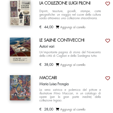
LA COLLEZIONE LUIGI PILONI
Dipinti, tessiture, gioielli, stampe, carte
geografiche: un viaggio nel cuore della cultura
sarda attraverso una collezione straordinaria.
€
44,00
Aggiungi al carrello
LE SALINE CONTI-VECCHI
Autori vari
Un'importante pagina di storia del Novecento
della città di Cagliari e della Sardegna tutta.
€
38,00
Aggiungi al carrello
MACCARI
Maria Luisa Frongia
La vena satirica e polemica del pittore e
illustratore Mino Maccari, in un catalogo di
opere (per la gran parte inedite) della
collezione Ingrao.
€
28,00
Aggiungi al carrello