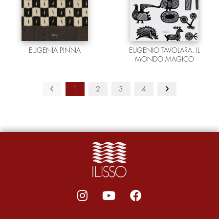
EUGENIA PINNA
EUGENIO TAVOLARA. IL
MONDO MAGICO
1
2
3
4