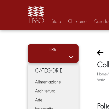
Store
Chi siamo
Cosa f
LIBRI
Col
CATEGORIE
Home/C
Varie
Alimentazione
Architettura
Arte
Poli