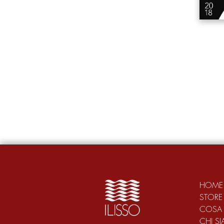
HOME
STORE
COSA
CHI S