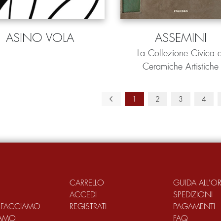
ASINO VOLA
ASSEMINI
La Collezione Civica d
Ceramiche Artistiche
1
2
3
4
CARRELLO
GUIDA ALL'O
ACCEDI
SPEDIZIONI
 FACCIAMO
REGISTRATI
PAGAMENTI
IAMO
FAQ