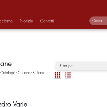
acciamo
Notizie
Contatti
lane
Filtra per
atalogo/Collane/Poliedro
edro Varie