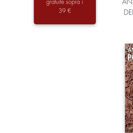
AN
gratuite sopra i
39 €
DE