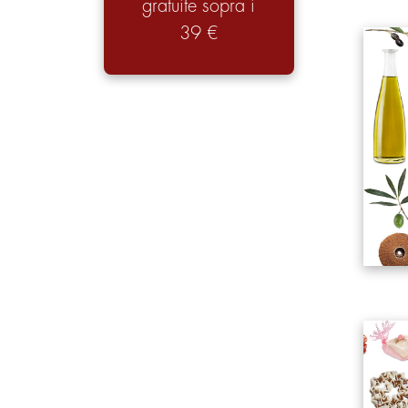
gratuite sopra i
39 €