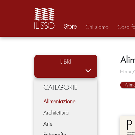
Store
Chi siamo
Cosa f
Ali
LIBRI
Home/C
Alim
CATEGORIE
Alimentazione
Architettura
Arte