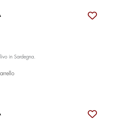
A
olivo in Sardegna.
rrello
A