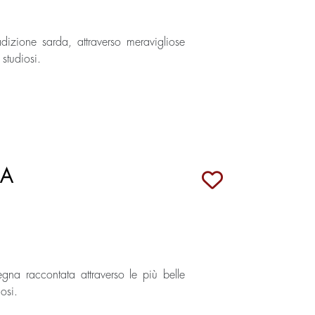
radizione sarda, attraverso meravigliose
 studiosi.
NA
egna raccontata attraverso le più belle
osi.