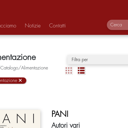
acciamo
Notizie
Contatti
mentazione
Filtra per
atalogo/Alimentazione
entazione
PANI
Autori vari