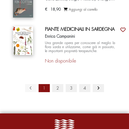
€
18,90
Aggiungi al carrello
PIANTE MEDICINALI IN SARDEGNA
Enrica Campanini
Una grande opera per conoscere al meglio la
flora sarda e utilizzarne, come già in passato,
le importanti proprietà terapeutiche.
Non disponibile
1
2
3
4