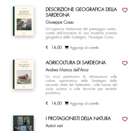
DESCRIZIONE GEOGRAFICA DELLA
SARDEGNA
Giuseppe Cossu
Un'organica trattazione del paesaggio sardo,
curata dall'iniziatore di una moderna scienza
geografica della Sardegna, Giuseppe Cossu.
€
14,00
Aggiungi al carrello
AGRICOLTURA DI SARDEGNA
Andrea Manca dell'Arca
Un ricco patrimonio di informazioni sulla
cultura agronomica nella Sardegna della
seconda metà del Settecento, sulla natura del
suolo isolano e sulle tecniche per renderlo
produttivo.
€
14,00
Aggiungi al carrello
I PROTAGONISTI DELLA NATURA
Autori vari