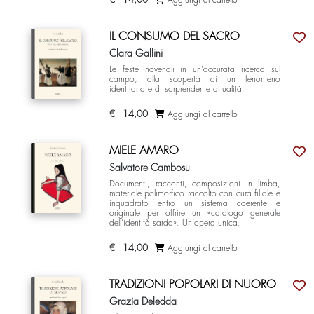
Aggiungi al carrello
IL CONSUMO DEL SACRO
Clara Gallini
Le feste novenali in un'accurata ricerca sul
campo, alla scoperta di un fenomeno
identitario e di sorprendente attualità.
€
14,00
Aggiungi al carrello
MIELE AMARO
Salvatore Cambosu
Documenti, racconti, composizioni in limba,
materiale polimorfico raccolto con cura filiale e
inquadrato entro un sistema coerente e
originale per offrire un «catalogo generale
dell’identità sarda». Un’opera unica.
€
14,00
Aggiungi al carrello
TRADIZIONI POPOLARI DI NUORO
Grazia Deledda