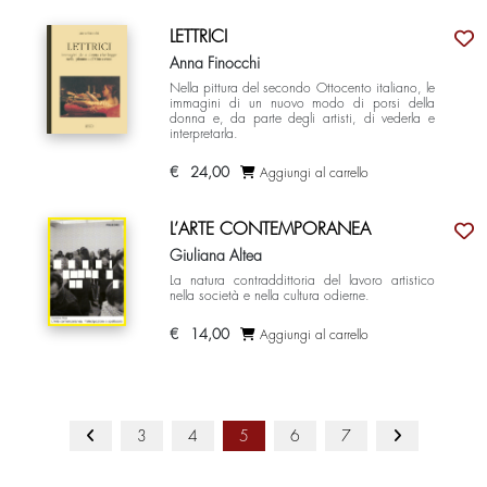
LETTRICI
Anna Finocchi
Nella pittura del secondo Ottocento italiano, le
immagini di un nuovo modo di porsi della
donna e, da parte degli artisti, di vederla e
interpretarla.
€
24,00
Aggiungi al carrello
L’ARTE CONTEMPORANEA
Giuliana Altea
La natura contraddittoria del lavoro artistico
nella società e nella cultura odierne.
€
14,00
Aggiungi al carrello
3
4
5
6
7