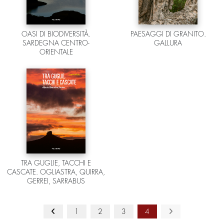
OASI DI BIODIVERSITÀ.
PAESAGGI DI GRANITO.
SARDEGNA CENTRO-
GALLURA
ORIENTALE
TRA GUGLIE, TACCHI E
CASCATE. OGLIASTRA, QUIRRA,
GERREI, SARRABUS
1
2
3
4