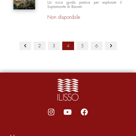
Un ricca guida pratica per esplorare il
Supramonte di Baunei.
Non disponibile
2
3
4
5
6