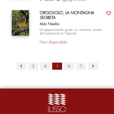
ORGOSOLO, LA MONTAGNA
SEGRETA
Aldo Nieddu
Un'appassionante guida sui misteriosi sentieri
del Supramonte di Orgosolo.
Non disponibile
3
4
5
6
7