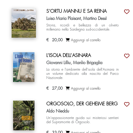
S’ORTU MANNU E SA REINA
Luisa Maria Plaisant, Martino Dessì
Storia, ricordi e bellezza di un oliveto
millenario nella Sardegna sud-occidentale.
€
20,00
Aggiungi al carrello
L'ISOLA DELL'ASINARA
Giovanni Lilliu, Manlio Brigaglia
La storia e l'ambiente dell'isola dell'Asinara in
un volume dedicato alla nascita del Parco
Nazionale.
€
27,00
Aggiungi al carrello
ORGOSOLO, DER GEHEIME BERG
Aldo Nieddu
Un'appassionante guida sui misteriosi sentieri
del Supramonte di Orgosolo.
€
33,00
Aggiungi al carrello